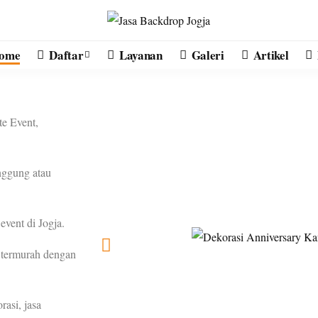
ome
Daftar
Layanan
Galeri
Artikel
e Event,
nggung atau
event di Jogja.
n termurah dengan
asi, jasa