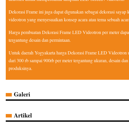
Dekorasi Frame ini juga dapat digunakan sebagai dekorasi sayap
videotron yang menyesuaikan konsep acara atau tema sebuah acar
Harga pembuatan Dekorasi Frame LED Videotron per meter dapat
tergantung desain dan permintaan.
Untuk daerah Yogyakarta harga Dekorasi Frame LED Videotron u
dari 300 rb sampai 900rb per meter tergantung ukuran, desain da
produksinya.
Galeri
Artikel