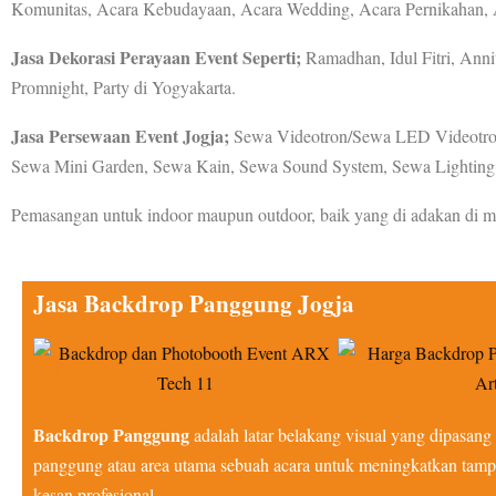
Komunitas, Acara Kebudayaan, Acara Wedding, Acara Pernikahan, A
Jasa Dekorasi Perayaan Event Seperti;
Ramadhan, Idul Fitri, Anni
Promnight, Party di Yogyakarta.
Jasa Persewaan Event Jogja;
Sewa Videotron/Sewa LED Videotron
Sewa Mini Garden, Sewa Kain, Sewa Sound System, Sewa Lighting,
Pemasangan untuk indoor maupun outdoor, baik yang di adakan di mall
Jasa Backdrop Panggung Jogja
Backdrop Panggung
adalah latar belakang visual yang dipasang
panggung atau area utama sebuah acara untuk meningkatkan tam
kesan profesional.