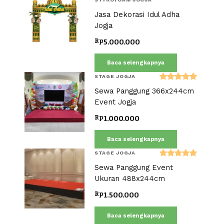
Dinilai
Jasa Dekorasi Idul Adha
5.00
dari 5
Jogja
Rp
5.000.000
Baca selengkapnya
STAGE JOGJA
Dinilai
Sewa Panggung 366x244cm
5.00
dari 5
Event Jogja
Rp
1.000.000
Baca selengkapnya
STAGE JOGJA
Dinilai
Sewa Panggung Event
5.00
dari 5
Ukuran 488x244cm
Rp
1.500.000
Baca selengkapnya