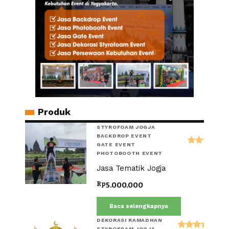
Produk
STYROFOAM JOGJA
BACKDROP EVENT
GATE EVENT
Dinilai
PHOTOBOOTH EVENT
5.00
Jasa Tematik Jogja
dari
5
Rp
5.000.000
Baca selengkapnya
DEKORASI RAMADHAN
STYROFOAM JOGJA