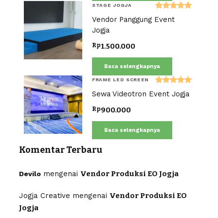
STAGE JOGJA
Dinilai
Vendor Panggung Event
5.00
dari 5
Jogja
Rp
1.500.000
Baca selengkapnya
FRAME LED SCREEN
Dinilai
Sewa Videotron Event Jogja
5.00
dari 5
Rp
900.000
Baca selengkapnya
Komentar Terbaru
mengenai
Vendor Produksi EO Jogja
Devilo
Jogja Creative
mengenai
Vendor Produksi EO
Jogja