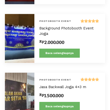
PHOTOBOOTH EVENT
Dinilai
Background Photobooth Event
5.00
dari 5
Jogja
Rp
2.000.000
Baca selengkapnya
PHOTOBOOTH EVENT
Dinilai
Jasa Backwall Jogja 4×3 m
5.00
dari 5
Rp
1.500.000
Baca selengkapnya