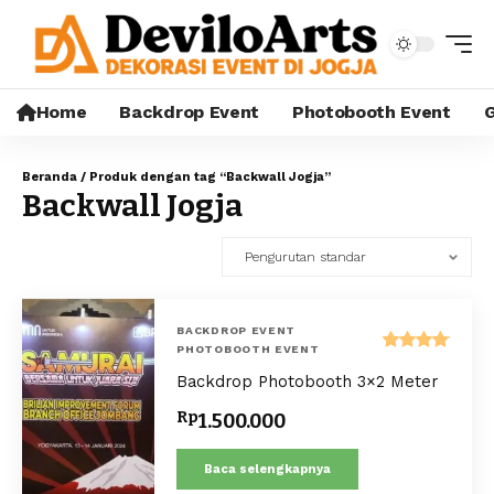
Home
Backdrop Event
Photobooth Event
G
Beranda
/ Produk dengan tag “Backwall Jogja”
Backwall Jogja
BACKDROP EVENT
PHOTOBOOTH EVENT
Dinilai
Backdrop Photobooth 3×2 Meter
5.00
dari 5
Rp
1.500.000
Baca selengkapnya