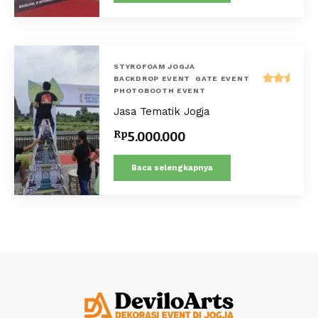
STYROFOAM JOGJA
BACKDROP EVENT
GATE EVENT
PHOTOBOOTH EVENT
Dinilai
5.00
Jasa Tematik Jogja
dari 5
Rp
5.000.000
Baca selengkapnya