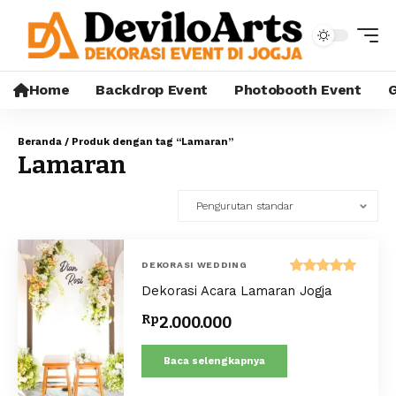
Home
Backdrop Event
Photobooth Event
G
Beranda
/ Produk dengan tag “Lamaran”
Lamaran
DEKORASI WEDDING
Dinilai
Dekorasi Acara Lamaran Jogja
5.00
dari 5
Rp
2.000.000
Baca selengkapnya