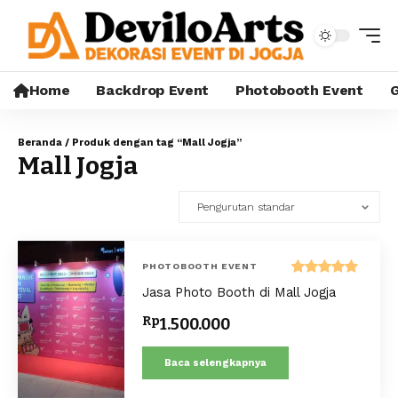
Home
Backdrop Event
Photobooth Event
G
Beranda
/ Produk dengan tag “Mall Jogja”
Mall Jogja
PHOTOBOOTH EVENT
Dinilai
Jasa Photo Booth di Mall Jogja
5.00
dari 5
Rp
1.500.000
Baca selengkapnya