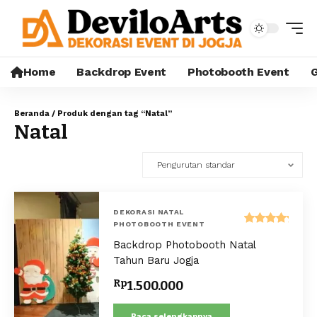
Home
Backdrop Event
Photobooth Event
G
Beranda
/ Produk dengan tag “Natal”
Natal
DEKORASI NATAL
PHOTOBOOTH EVENT
Dinilai
Backdrop Photobooth Natal
5.00
dari 5
Tahun Baru Jogja
Rp
1.500.000
Baca selengkapnya