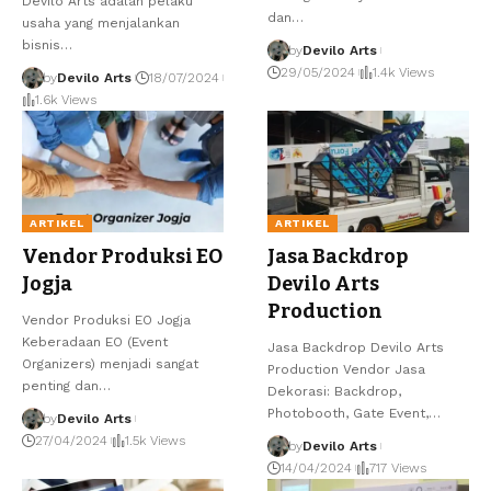
Devilo Arts adalah pelaku
dan…
usaha yang menjalankan
bisnis…
by
Devilo Arts
29/05/2024
1.4k Views
by
Devilo Arts
18/07/2024
1.6k Views
ARTIKEL
ARTIKEL
Vendor Produksi EO
Jasa Backdrop
Jogja
Devilo Arts
Production
Vendor Produksi EO Jogja
Keberadaan EO (Event
Jasa Backdrop Devilo Arts
Organizers) menjadi sangat
Production Vendor Jasa
penting dan…
Dekorasi: Backdrop,
Photobooth, Gate Event,…
by
Devilo Arts
27/04/2024
1.5k Views
by
Devilo Arts
14/04/2024
717 Views