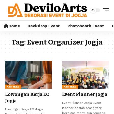
Home
Backdrop Event
Photobooth Event
G
Tag:
Event Organizer Jogja
ARTIKEL
ARTIKEL
Lowongan Kerja EO
Event Planner Jogja
Jogja
Event Planner Jogja Event
Planner adalah orang yang
Lowongan Kerja EO Jogja
bertugas menyusun rencana