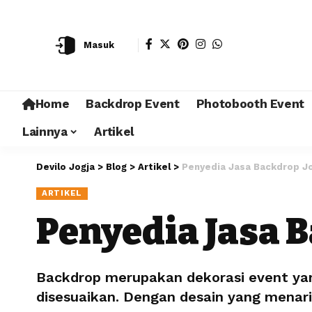
Masuk
Home
Backdrop Event
Photobooth Event
Lainnya
Artikel
Devilo Jogja
>
Blog
>
Artikel
>
Penyedia Jasa Backdrop J
ARTIKEL
Penyedia Jasa 
Backdrop merupakan dekorasi event ya
disesuaikan. Dengan desain yang menari