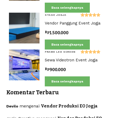
Baca selengkapnya
STAGE JOGJA
Dinilai
Vendor Panggung Event Jogja
5.00
dari 5
Rp
1.500.000
Baca selengkapnya
FRAME LED SCREEN
Dinilai
Sewa Videotron Event Jogja
5.00
dari 5
Rp
900.000
Baca selengkapnya
Komentar Terbaru
mengenai
Vendor Produksi EO Jogja
Devilo