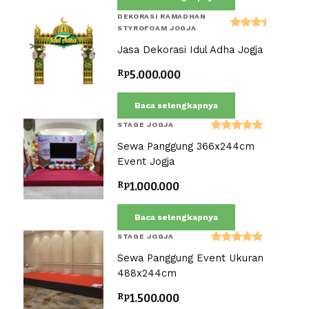
DEKORASI RAMADHAN
STYROFOAM JOGJA
Dinilai
Jasa Dekorasi Idul Adha Jogja
5.00
dari 5
Rp
5.000.000
Baca selengkapnya
STAGE JOGJA
Dinilai
Sewa Panggung 366x244cm
5.00
dari 5
Event Jogja
Rp
1.000.000
Baca selengkapnya
STAGE JOGJA
Dinilai
Sewa Panggung Event Ukuran
5.00
dari 5
488x244cm
Rp
1.500.000