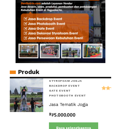
Produk
STYROFOAM JOGJA
BACKDROP EVENT
GATE EVENT
Dinilai
PHOTOBOOTH EVENT
5.00
Jasa Tematik Jogja
dari 5
Rp
5.000.000
Baca selengkapnya