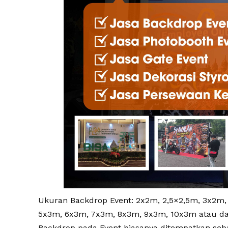
Ukuran Backdrop Event: 2x2m, 2,5×2,5m, 3x2m,
5x3m, 6x3m, 7x3m, 8x3m, 9x3m, 10x3m atau da
Backdrop pada Event biasanya ditempatkan seb