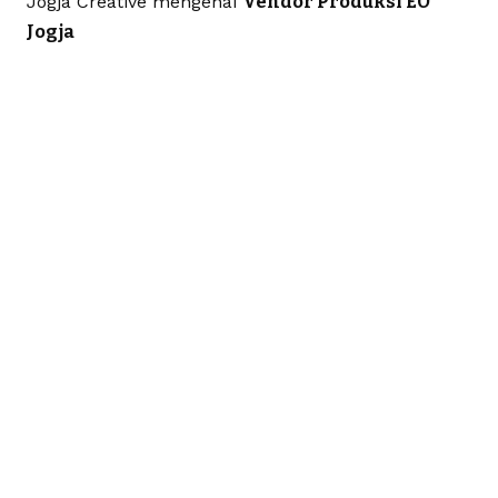
Jogja Creative
mengenai
Vendor Produksi EO
Jogja