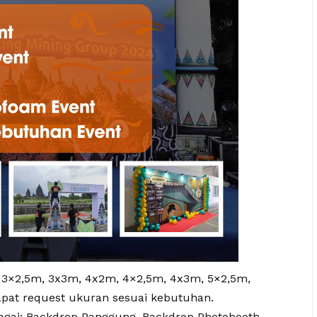
 3×2,5m, 3x3m, 4x2m, 4×2,5m, 4x3m, 5×2,5m,
pat request ukuran sesuai kebutuhan.
agai: Backdrop Panggung, Backdrop Photobooth