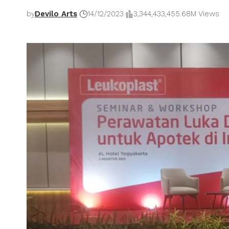
by
Devilo Arts
14/12/2023
3,344,433,455.68M Views