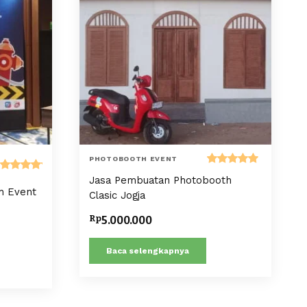
PHOTOBOOTH EVENT
Dinilai
Jasa Pembuatan Photobooth
Dinilai
5.00
dari 5
h Event
5.00
Clasic Jogja
dari 5
Rp
5.000.000
Baca selengkapnya