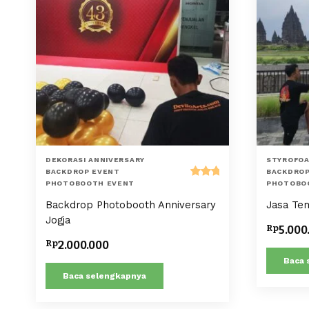
DEKORASI ANNIVERSARY
STYROFOA
BACKDROP EVENT
BACKDROP
PHOTOBOOTH EVENT
PHOTOBO
Dinilai
5.00
Backdrop Photobooth Anniversary
Jasa Tem
dari 5
Jogja
Rp
5.000
Rp
2.000.000
Baca 
Baca selengkapnya