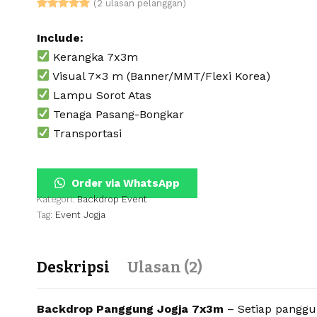
(
2
ulasan pelanggan)
Peringkat
1
5.00
dari 5
Include:
berdasarkan
penilaian
Kerangka 7x3m
pelanggan
Visual 7×3 m (Banner/MMT/Flexi Korea)
Lampu Sorot Atas
Tenaga Pasang-Bongkar
Transportasi
Order via WhatsApp
Kategori:
Backdrop Event
Tag:
Event Jogja
Deskripsi
Ulasan (2)
Backdrop Panggung Jogja 7x3m
– Setiap panggu