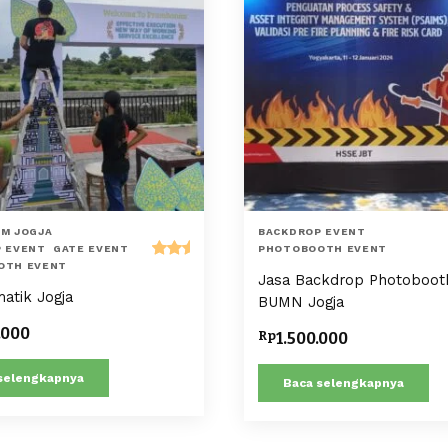
M JOGJA
BACKDROP EVENT
 EVENT
GATE EVENT
PHOTOBOOTH EVENT
OTH EVENT
Dinilai
Jasa Backdrop Photoboot
5.00
atik Jogja
BUMN Jogja
dari 5
.000
Rp
1.500.000
selengkapnya
Baca selengkapnya