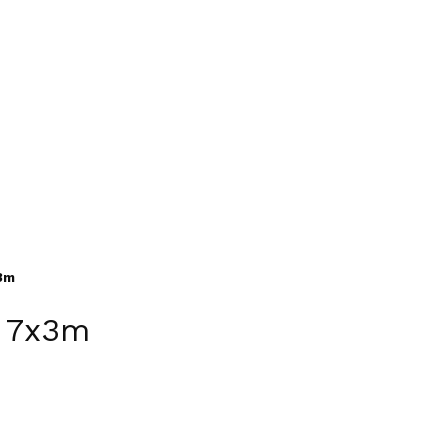
3m
a 7x3m