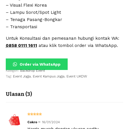
– Visual Flexi Korea
– Lampu Sorot/Spot Light
– Tenaga Pasang-Bongkar
– Transportasi
Untuk Konsultasi dan pemesanan hubungi kontak WA:
0858 0111 1611
atau klik tombol order via WhatsApp.
Order via WhatsApp
Kategori:
Backdrop Event
Tag:
Event Jogja
,
Event Kampus Jogja
,
Event UKDW
Ulasan (3)
Dinilai
5
–
Cokro
16/01/2024
dari 5
Harga murah dengan ukuran segitu