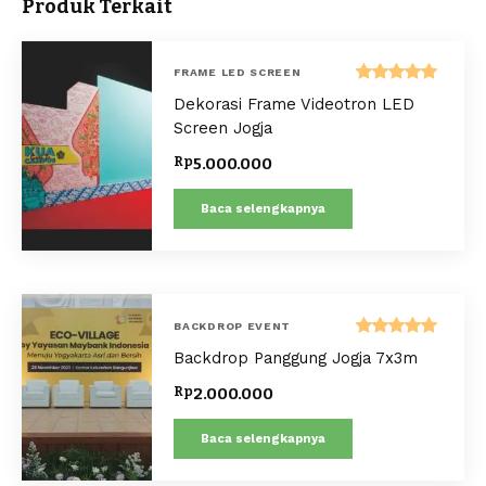
Produk Terkait
FRAME LED SCREEN
Dinilai
Dekorasi Frame Videotron LED
5.00
dari 5
Screen Jogja
Rp
5.000.000
Baca selengkapnya
BACKDROP EVENT
Dinilai
Backdrop Panggung Jogja 7x3m
5.00
dari 5
Rp
2.000.000
Baca selengkapnya