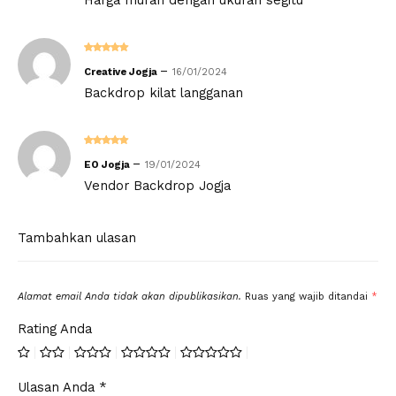
Dinilai
5
–
Creative Jogja
16/01/2024
dari 5
Backdrop kilat langganan
Dinilai
5
–
EO Jogja
19/01/2024
dari 5
Vendor Backdrop Jogja
Tambahkan ulasan
Alamat email Anda tidak akan dipublikasikan.
Ruas yang wajib ditandai
*
Rating Anda
Ulasan Anda
*