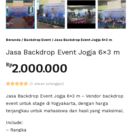
Beranda
/
Backdrop Event
/ Jasa Backdrop Event Jogja 6×3 m
Jasa Backdrop Event Jogja 6×3 m
2.000.000
Rp
(
3
ulasan pelanggan)
Peringkat
3
5.00
dari 5
Jasa Backdrop Event Jogja 6×3 m – Vendor backdrop
berdasarkan
event untuk stage di Yogyakarta, dengan harga
penilaian
pelanggan
terjangkau untuk mahasiswa dan hasil yang maksimal.
Include:
– Rangka