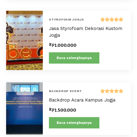
STYROFOAM JOGJA
Dinilai
Jasa Styrofoam Dekorasi Kustom
5.00
dari 5
Jogja
Rp
1.000.000
Baca selengkapnya
BACKDROP EVENT
Dinilai
Backdrop Acara Kampus Jogja
5.00
dari 5
Rp
1.500.000
Baca selengkapnya