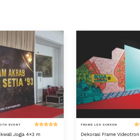
OTH EVENT
FRAME LED SCREEN
Dinilai
Di
kwall Jogja 4×3 m
Dekorasi Frame Videotro
5.00
dari 5
5