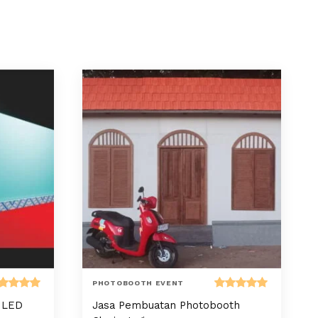
PHOTOBOOTH EVENT
nilai
Dinilai
n LED
Jasa Pembuatan Photobooth
.00
dari 5
5.00
dari 5