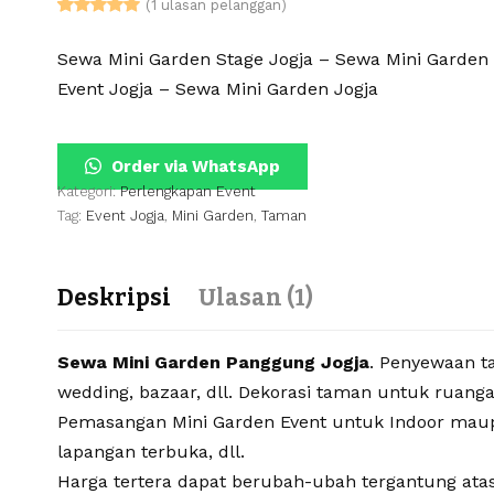
(
1
ulasan pelanggan)
Peringkat
1
5.00
dari 5
Sewa Mini Garden Stage Jogja – Sewa Mini Garde
berdasarkan
penilaian
Event Jogja – Sewa Mini Garden Jogja
pelanggan
Order via WhatsApp
Kategori:
Perlengkapan Event
Tag:
Event Jogja
,
Mini Garden
,
Taman
Deskripsi
Ulasan (1)
Sewa Mini Garden Panggung Jogja
. Penyewaan ta
wedding, bazaar, dll. Dekorasi taman untuk ruanga
Pemasangan Mini Garden Event untuk Indoor maupun 
lapangan terbuka, dll.
Harga tertera dapat berubah-ubah tergantung at