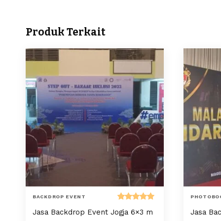
Produk Terkait
BACKDROP EVENT
PHOTOBO
Dinilai
Jasa Backdrop Event Jogja 6×3 m
Jasa Bac
5.00
dari 5